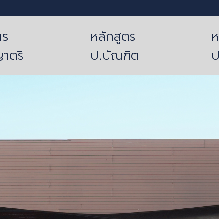
ตร
หลักสูตร
ห
าตรี
ป.บัณฑิต
ป